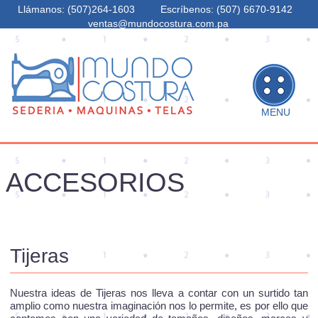
Llámanos: (507)264-1603
Escríbenos: (507) 6670-9142
ventas@mundocostura.com.pa
MENU
Inicio
ACCESORIOS
Nosotros
Productos
Noticias
Sucursales
Tijeras
Contacto
Nuestra ideas de Tijeras nos lleva a contar con un surtido tan
amplio como nuestra imaginación nos lo permite, es por ello que